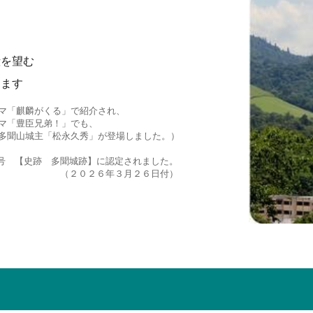
は
殿を望む
ります
ラマ「麒麟がくる」で紹介され、
マ「豊臣兄弟！」でも、
「松永久秀」が登場し
ました。）
2号 【史跡 多聞城跡】に認定されました。
年３月２６日付）