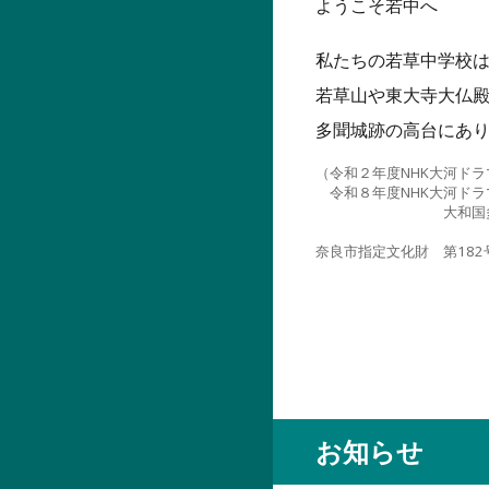
ようこそ若中へ
私たちの若草中学校
若草山や東大寺大仏
多聞城跡の高台にあ
（令和２年度NHK大河ド
令和８年度NHK大河ドラ
大和国多聞山城主
奈良市指定文化財 第18
（２０２６
お知らせ