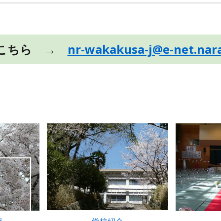
はこちら →
nr-wakakusa-j@e-net.nara