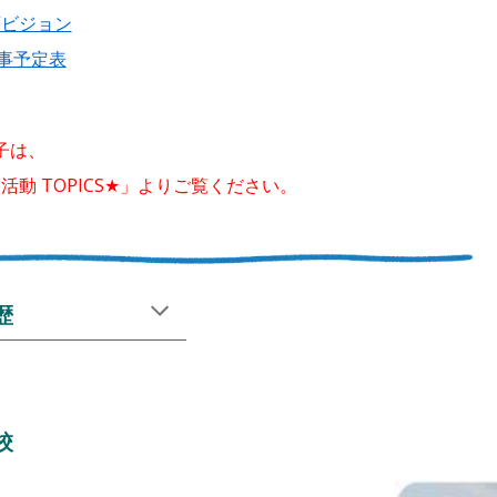
育ビジョン
事予定表
子は、
動 TOPICS★」よりご覧ください。
歴
校