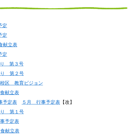
予定
予定
食献立表
予定
り 第３号
り 第２号
校区 教育ビジョン
食献立表
事予定表
５月 行事予定表
【改】
り 第１号
事予定表
給食献立表