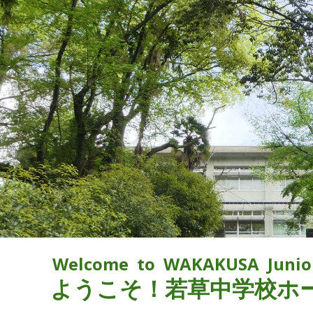
ip to main content
Skip to navigat
Welcome to WAKAKUSA Junior 
ようこそ！若草中学校ホ