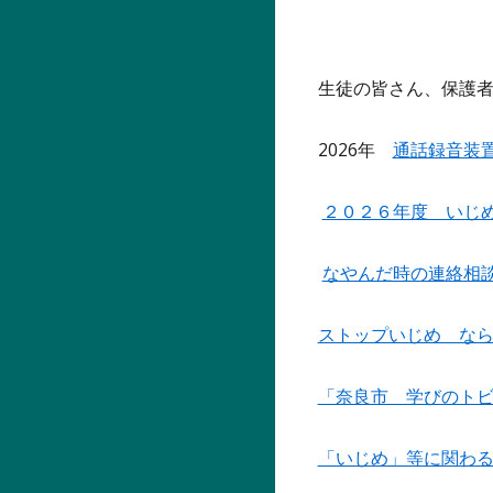
生徒の皆さん、保護
2026年
通話録音装
２０２６年度 いじ
なやんだ時の連絡相
ストップいじめ な
「奈良市 学びのト
「いじめ」等に関わ