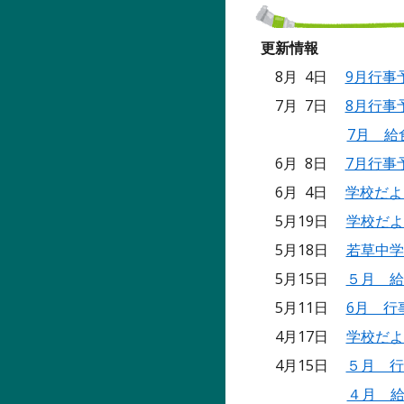
更新情報
8月 4日
9月行事
7月 7日
8月行事
7月 給
6月 8日
7月行事
6月 4日
学校だよ
5月19日
学校だよ
5月18日
若草中学
5月15日
５月 給
5月11日
6月 行
4月17日
学校だよ
4月15日
５月 行
４月 