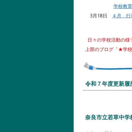
学校教
3月18日
４月 行
日々の学校活動の様
上部のブログ「★学校活
令和７年度更新履
奈良市立若草中学